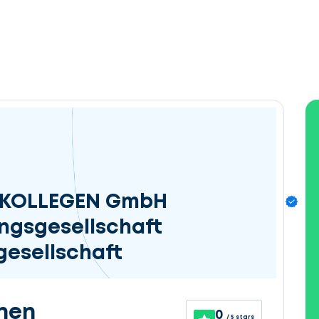
& KOLLEGEN GmbH
ngsgesellschaft
esellschaft
nen
0
/ 5 stars