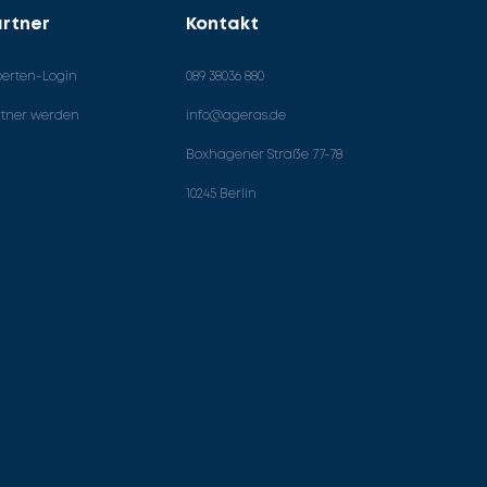
rtner
Kontakt
perten-Login
089 38036 880
rtner werden
info@ageras.de
Boxhagener Straße 77-78
10245 Berlin