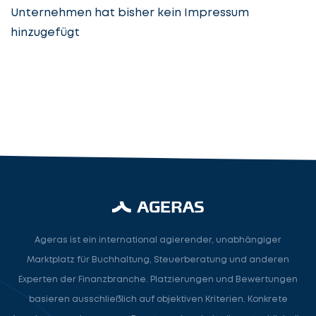
Unternehmen hat bisher kein Impressum
hinzugefügt
Steuerberatung
Steuerberater
Rechtsanwalt
Nächster Schritt
Ageras ist ein international agierender, unabhängiger
Marktplatz für Buchhaltung, Steuerberatung und anderen
Experten der Finanzbranche. Platzierungen und Bewertungen
basieren ausschließlich auf objektiven Kriterien. Konkrete