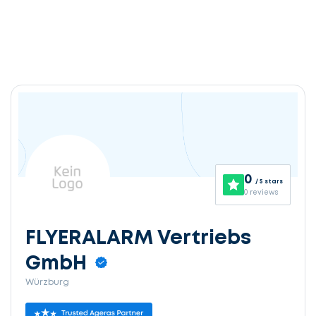
0
/ 5 stars
0 reviews
FLYERALARM Vertriebs
GmbH
Würzburg