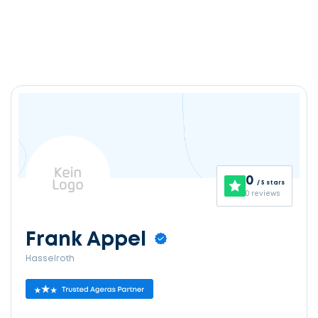
0
/ 5 stars
0 reviews
Frank Appel
Hasselroth