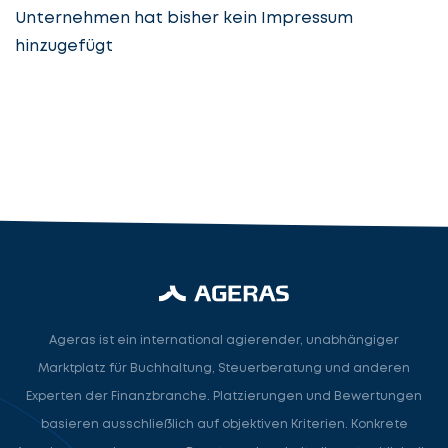
Unternehmen hat bisher kein Impressum
hinzugefügt
Steuerberatung
Steuerberater
Rechtsanwalt
Nächster Schritt
Ageras ist ein international agierender, unabhängiger
Marktplatz für Buchhaltung, Steuerberatung und anderen
Experten der Finanzbranche. Platzierungen und Bewertungen
basieren ausschließlich auf objektiven Kriterien. Konkrete