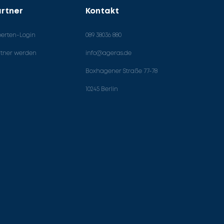
rtner
Kontakt
perten-Login
089 38036 880
rtner werden
info@ageras.de
Boxhagener Straße 77-78
10245 Berlin