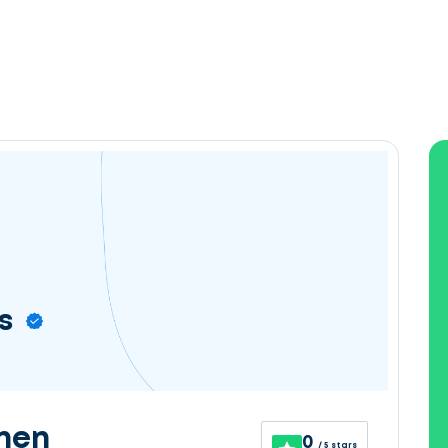
s
nen
0
/ 5 stars