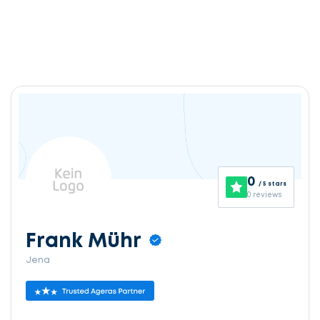
0
/ 5 stars
0 reviews
Frank Mühr
Jena