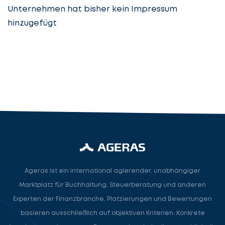
Unternehmen hat bisher kein Impressum
hinzugefügt
Steuerberatung
Steuerberater
Rechtsanwalt
Nächster Schritt
Ageras ist ein international agierender, unabhängiger
Marktplatz für Buchhaltung, Steuerberatung und anderen
Experten der Finanzbranche. Platzierungen und Bewertungen
basieren ausschließlich auf objektiven Kriterien. Konkrete