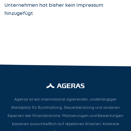
Unternehmen hat bisher kein Impressum
hinzugefügt
Steuerberatung
Steuerberater
Rechtsanwalt
Nächster Schritt
Ageras ist ein international agierender, unabhängiger
Marktplatz für Buchhaltung, Steuerberatung und anderen
Experten der Finanzbranche. Platzierungen und Bewertungen
basieren ausschließlich auf objektiven Kriterien. Konkrete