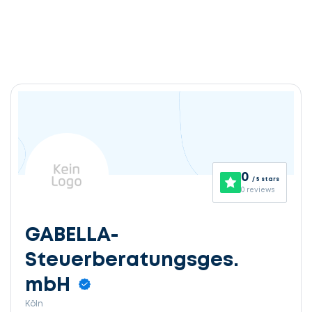
0
/ 5 stars
0 reviews
GABELLA-
Steuerberatungsges.
mbH
Köln