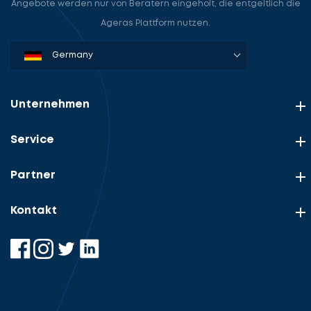
Angebote werden nur von Beratern eingeholt, die entgeltlich die
Ageras Plattform nutzen.
Denmark
Sweden
Norway
Netherlands
Germany
USA
Unternehmen
Service
Partner
Kontakt