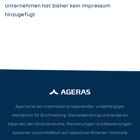
Unternehmen hat bisher kein Impressum
hinzugefügt
Steuerberatung
Steuerberater
Rechtsanwalt
Nächster Schritt
Ageras ist ein international agierender, unabhängiger
Marktplatz für Buchhaltung, Steuerberatung und anderen
Experten der Finanzbranche. Platzierungen und Bewertungen
basieren ausschließlich auf objektiven Kriterien. Konkrete