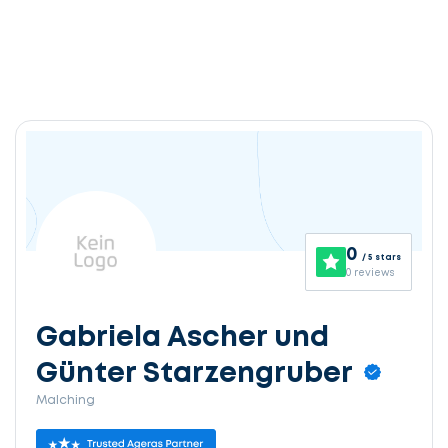
0
/ 5 stars
0 reviews
Gabriela Ascher und
Günter Starzengruber
Malching