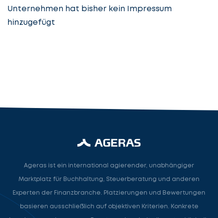
Unternehmen hat bisher kein Impressum
hinzugefügt
Steuerberatung
Steuerberater
Rechtsanwalt
Nächster Schritt
Ageras ist ein international agierender, unabhängiger
Marktplatz für Buchhaltung, Steuerberatung und anderen
Experten der Finanzbranche. Platzierungen und Bewertungen
basieren ausschließlich auf objektiven Kriterien. Konkrete