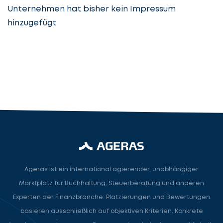
Unternehmen hat bisher kein Impressum
hinzugefügt
Steuerberatung
Steuerberater
Rechtsanwalt
Nächster Schritt
Ageras ist ein international agierender, unabhängiger
Marktplatz für Buchhaltung, Steuerberatung und anderen
Experten der Finanzbranche. Platzierungen und Bewertungen
basieren ausschließlich auf objektiven Kriterien. Konkrete