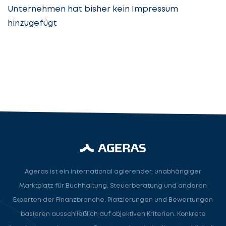
Unternehmen hat bisher kein Impressum
hinzugefügt
Steuerberatung
Steuerberater
Rechtsanwalt
Nächster Schritt
Ageras ist ein international agierender, unabhängiger
Marktplatz für Buchhaltung, Steuerberatung und anderen
Experten der Finanzbranche. Platzierungen und Bewertungen
basieren ausschließlich auf objektiven Kriterien. Konkrete