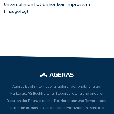
Unternehmen hat bisher kein Impressum
hinzugefügt
Steuerberatung
Steuerberater
Rechtsanwalt
Nächster Schritt
Ageras ist ein international agierender, unabhängiger
Marktplatz für Buchhaltung, Steuerberatung und anderen
Experten der Finanzbranche. Platzierungen und Bewertungen
basieren ausschließlich auf objektiven Kriterien. Konkrete