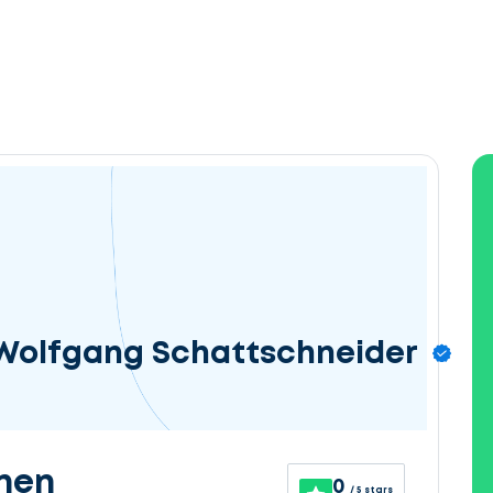
Wolfgang Schattschneider
nen
0
/ 5 stars