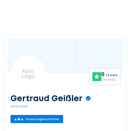
0
/ 5 stars
0 reviews
Gertraud Geißler
Altendorf