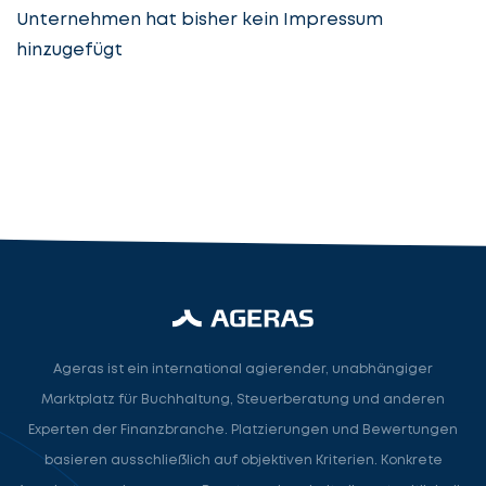
Unternehmen hat bisher kein Impressum
hinzugefügt
Steuerberatung
Steuerberater
Rechtsanwalt
Nächster Schritt
Ageras ist ein international agierender, unabhängiger
Marktplatz für Buchhaltung, Steuerberatung und anderen
Experten der Finanzbranche. Platzierungen und Bewertungen
basieren ausschließlich auf objektiven Kriterien. Konkrete