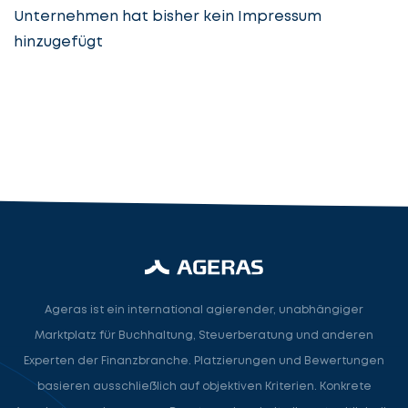
Unternehmen hat bisher kein Impressum
hinzugefügt
Steuerberatung
Steuerberater
Rechtsanwalt
Nächster Schritt
Ageras ist ein international agierender, unabhängiger
Marktplatz für Buchhaltung, Steuerberatung und anderen
Experten der Finanzbranche. Platzierungen und Bewertungen
basieren ausschließlich auf objektiven Kriterien. Konkrete