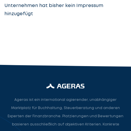
Unternehmen hat bisher kein Impressum
hinzugefügt
Steuerberatung
Steuerberater
Rechtsanwalt
Nächster Schritt
Ageras ist ein international agierender, unabhängiger
Marktplatz für Buchhaltung, Steuerberatung und anderen
Experten der Finanzbranche. Platzierungen und Bewertungen
basieren ausschließlich auf objektiven Kriterien. Konkrete