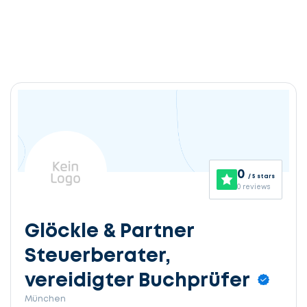
0
/ 5 stars
0 reviews
Glöckle & Partner
Steuerberater,
vereidigter Buchprüfer
München