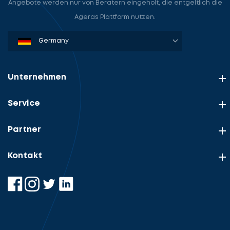
Angebote werden nur von Beratern eingeholt, die entgeltlich die
Ageras Plattform nutzen.
Denmark
Sweden
Norway
Netherlands
Germany
USA
Unternehmen
Service
Partner
Kontakt