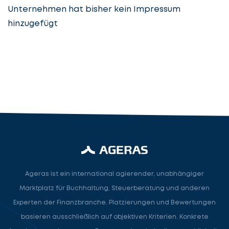
Unternehmen hat bisher kein Impressum
hinzugefügt
Steuerberatung
Steuerberater
Rechtsanwalt
Nächster Schritt
Ageras ist ein international agierender, unabhängiger
Marktplatz für Buchhaltung, Steuerberatung und anderen
Experten der Finanzbranche. Platzierungen und Bewertungen
basieren ausschließlich auf objektiven Kriterien. Konkrete