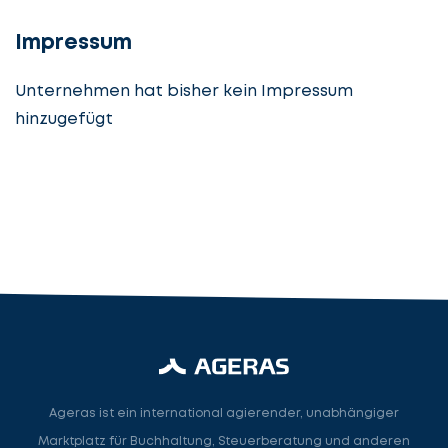
angeben
cta_box.sub_headline
Impressum
Unternehmen hat bisher kein Impressum
hinzugefügt
Steuerberatung
Steuerberater
Rechtsanwalt
Nächster Schritt
Ageras ist ein international agierender, unabhängiger
Marktplatz für Buchhaltung, Steuerberatung und anderen