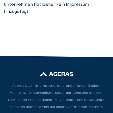
Unternehmen hat bisher kein Impressum
hinzugefügt
Steuerberatung
Steuerberater
Rechtsanwalt
Nächster Schritt
Ageras ist ein international agierender, unabhängiger
Marktplatz für Buchhaltung, Steuerberatung und anderen
Experten der Finanzbranche. Platzierungen und Bewertungen
basieren ausschließlich auf objektiven Kriterien. Konkrete