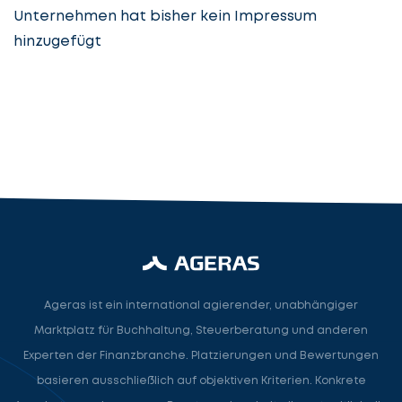
Unternehmen hat bisher kein Impressum
hinzugefügt
Steuerberatung
Steuerberater
Rechtsanwalt
Nächster Schritt
Ageras ist ein international agierender, unabhängiger
Marktplatz für Buchhaltung, Steuerberatung und anderen
Experten der Finanzbranche. Platzierungen und Bewertungen
basieren ausschließlich auf objektiven Kriterien. Konkrete