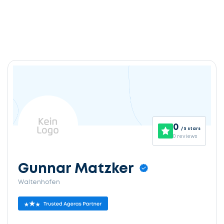
0
/ 5 stars
0 reviews
Gunnar Matzker
Waltenhofen