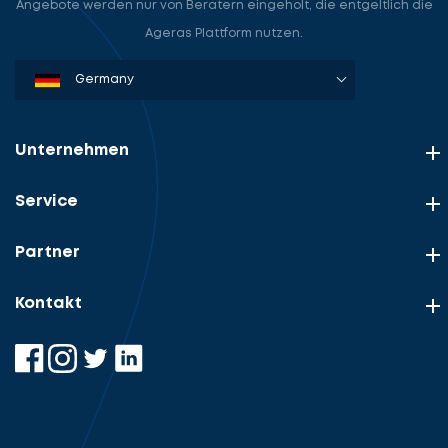
Angebote werden nur von Beratern eingeholt, die entgeltlich die
Ageras Plattform nutzen.
Denmark
Sweden
Norway
Netherlands
Germany
USA
Unternehmen
Service
Partner
Kontakt