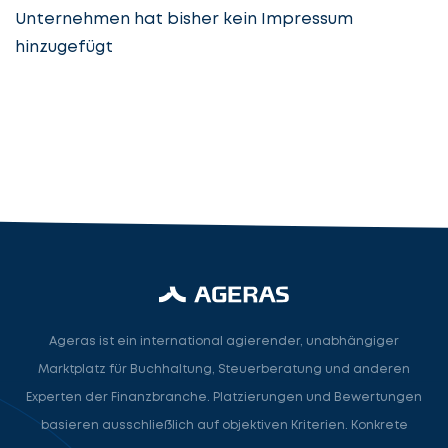
Unternehmen hat bisher kein Impressum
hinzugefügt
Steuerberatung
Steuerberater
Rechtsanwalt
Nächster Schritt
Ageras ist ein international agierender, unabhängiger
Marktplatz für Buchhaltung, Steuerberatung und anderen
Experten der Finanzbranche. Platzierungen und Bewertungen
basieren ausschließlich auf objektiven Kriterien. Konkrete