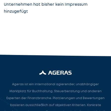
Unternehmen hat bisher kein Impressum
hinzugefügt
Steuerberatung
Steuerberater
Rechtsanwalt
Nächster Schritt
Ageras ist ein international agierender, unabhängiger
Marktplatz für Buchhaltung, Steuerberatung und anderen
Experten der Finanzbranche. Platzierungen und Bewertungen
basieren ausschließlich auf objektiven Kriterien. Konkrete