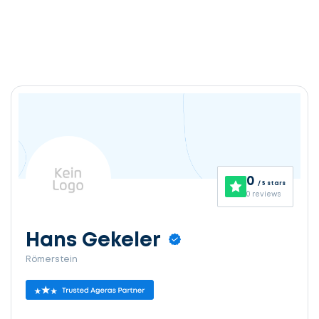
0
/ 5 stars
0 reviews
Hans Gekeler
Römerstein