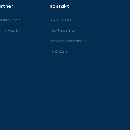
rtner
Kontakt
perten-Login
089 38036 880
rtner werden
info@ageras.de
Boxhagener Straße 77-78
10245 Berlin