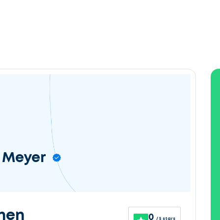
 Meyer
nen
0
/ 5 stars