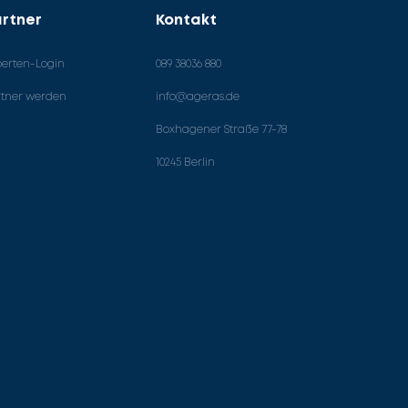
rtner
Kontakt
perten-Login
089 38036 880
rtner werden
info@ageras.de
Boxhagener Straße 77-78
10245 Berlin