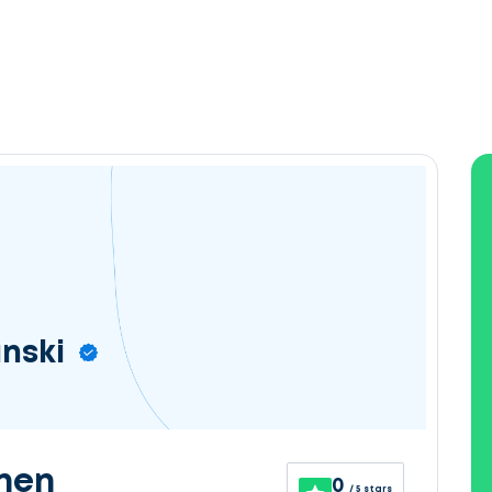
nski
nen
0
/ 5 stars