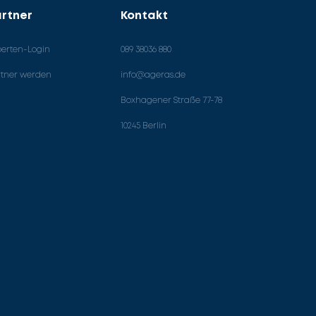
rtner
Kontakt
perten-Login
089 38036 880
rtner werden
info@ageras.de
Boxhagener Straße 77-78
10245 Berlin