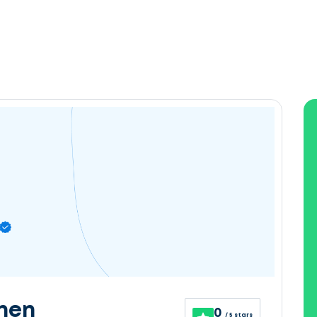
nen
0
/ 5 stars