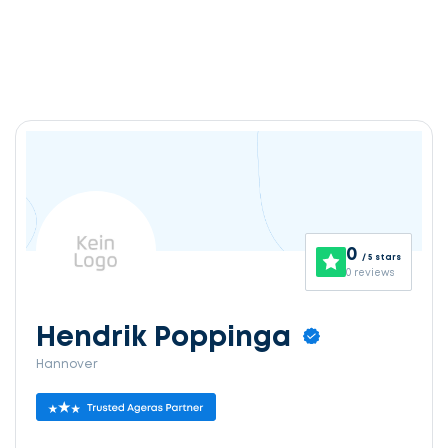
0
/ 5 stars
0 reviews
Hendrik Poppinga
Hannover