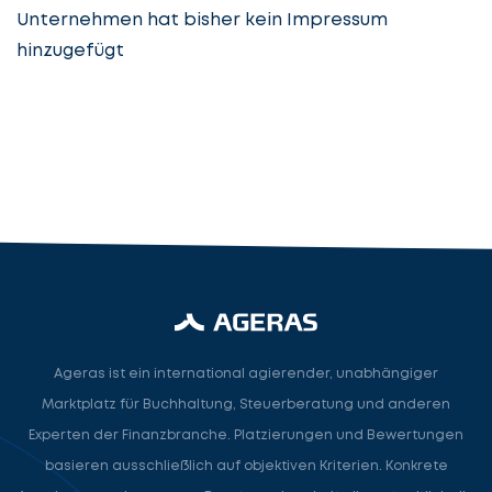
Unternehmen hat bisher kein Impressum
hinzugefügt
Steuerberatung
Steuerberater
Rechtsanwalt
Nächster Schritt
Ageras ist ein international agierender, unabhängiger
Marktplatz für Buchhaltung, Steuerberatung und anderen
Experten der Finanzbranche. Platzierungen und Bewertungen
basieren ausschließlich auf objektiven Kriterien. Konkrete