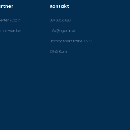
rtner
Kontakt
perten-Login
089 38036 880
rtner werden
info@ageras.de
Boxhagener Straße 77-78
10245 Berlin