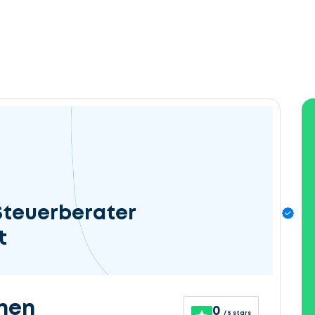
Steuerberater
t
nen
0
/ 5 stars