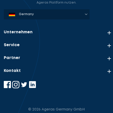
Ageras Plattform nutzen.
Denmark
Sweden
Norway
Netherlands
Germany
USA
Unternehmen
Service
Partner
Kontakt
© 2026 Ageras Germany GmbH