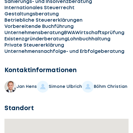
Sanierungs- und Insolvenzberatung
Internationales Steuerrecht
Gestaltungsberatung
Betriebliche Steuererklärungen
Vorbereitende Buchführung
Unternehmensberatung
BWA
Wirtschaftsprüfung
Existenzgründerberatung
Lohnbuchhaltung
Private Steuererklärung
Unternehmensnachfolge- und Erbfolgeberatung
Kontaktinformationen
Jan Hens
Simone Ulbrich
Böhm Christian
Standort
Lassen
Sie
uns