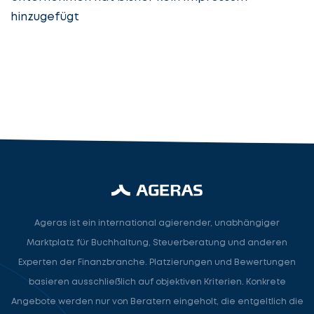
hinzugefügt
Steuerberatung
Steuerberater
Rechtsanwalt
Nächster Schritt
Ageras ist ein international agierender, unabhängiger
Marktplatz für Buchhaltung, Steuerberatung und anderen
Experten der Finanzbranche. Platzierungen und Bewertungen
basieren ausschließlich auf objektiven Kriterien. Konkrete
Angebote werden nur von Beratern eingeholt, die entgeltlich die