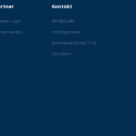
rtner
Kontakt
perten-Login
089 38036 880
rtner werden
info@ageras.de
Boxhagener Straße 77-78
10245 Berlin