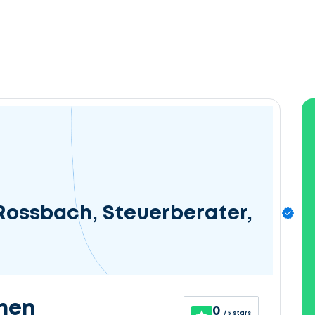
Rossbach, Steuerberater,
nen
0
/ 5 stars