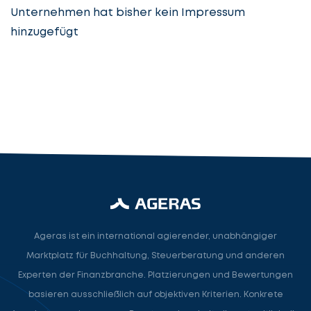
Unternehmen hat bisher kein Impressum
hinzugefügt
Steuerberatung
Steuerberater
Rechtsanwalt
Nächster Schritt
Ageras ist ein international agierender, unabhängiger
Marktplatz für Buchhaltung, Steuerberatung und anderen
Experten der Finanzbranche. Platzierungen und Bewertungen
basieren ausschließlich auf objektiven Kriterien. Konkrete