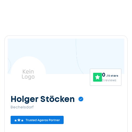
0
/ 5 stars
0 reviews
Holger Stöcken
Bechelsdorf