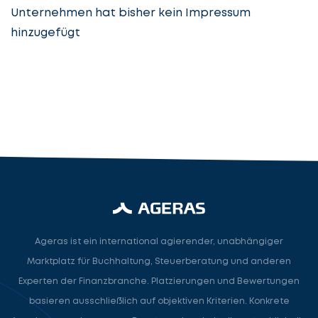
Unternehmen hat bisher kein Impressum
hinzugefügt
Steuerberatung
Steuerberater
Rechtsanwalt
Nächster Schritt
Ageras ist ein international agierender, unabhängiger
Marktplatz für Buchhaltung, Steuerberatung und anderen
Experten der Finanzbranche. Platzierungen und Bewertungen
basieren ausschließlich auf objektiven Kriterien. Konkrete