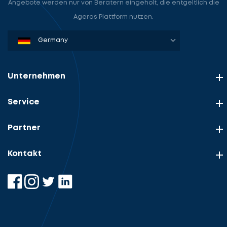
Angebote werden nur von Beratern eingeholt, die entgeltlich die
Ageras Plattform nutzen.
Denmark
Sweden
Norway
Netherlands
Germany
USA
Unternehmen
Service
Partner
Kontakt