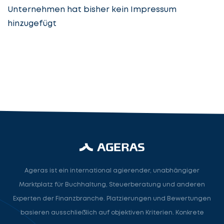
Unternehmen hat bisher kein Impressum
hinzugefügt
Steuerberatung
Steuerberater
Rechtsanwalt
Nächster Schritt
Ageras ist ein international agierender, unabhängiger
Marktplatz für Buchhaltung, Steuerberatung und anderen
Experten der Finanzbranche. Platzierungen und Bewertungen
basieren ausschließlich auf objektiven Kriterien. Konkrete