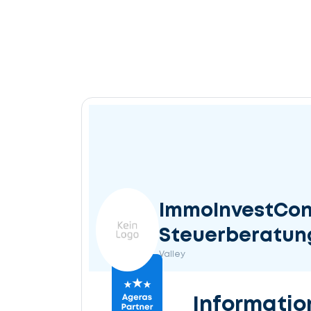
ImmoInvestCon
Steuerberatun
Valley
Informatio