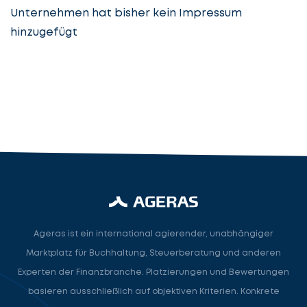
Unternehmen hat bisher kein Impressum
hinzugefügt
Steuerberatung
Steuerberater
Rechtsanwalt
Nächster Schritt
Ageras ist ein international agierender, unabhängiger
Marktplatz für Buchhaltung, Steuerberatung und anderen
Experten der Finanzbranche. Platzierungen und Bewertungen
basieren ausschließlich auf objektiven Kriterien. Konkrete