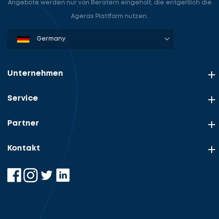
Angebote werden nur von Beratern eingeholt, die entgeltlich die
Ageras Plattform nutzen.
Denmark
Sweden
Norway
Netherlands
Germany
USA
Unternehmen
Service
Partner
Kontakt