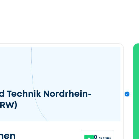
d Technik Nordrhein-
NRW)
nen
0
/ 5 stars