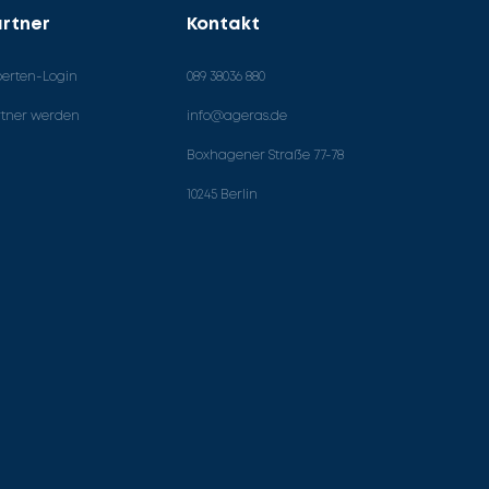
rtner
Kontakt
perten-Login
089 38036 880
rtner werden
info@ageras.de
Boxhagener Straße 77-78
10245 Berlin