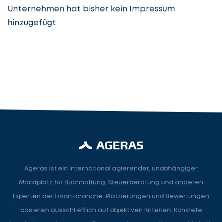
Unternehmen hat bisher kein Impressum
hinzugefügt
Steuerberatung
Steuerberater
Rechtsanwalt
Nächster Schritt
Ageras ist ein international agierender, unabhängiger
Marktplatz für Buchhaltung, Steuerberatung und anderen
Experten der Finanzbranche. Platzierungen und Bewertungen
basieren ausschließlich auf objektiven Kriterien. Konkrete