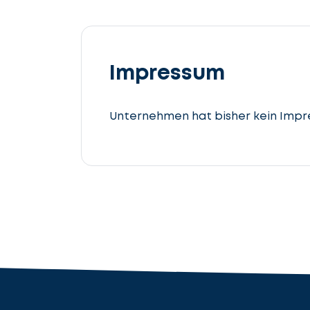
Lassen
Sie
uns
Impressum
beginnen
Steuerberatung
Unternehmen hat bisher kein Impr
cta_box.sub_headline
r
Rechtsanwalt
Nächster Schritt