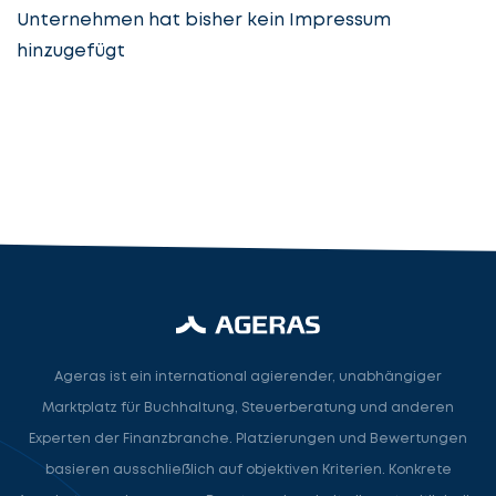
Unternehmen hat bisher kein Impressum
hinzugefügt
Steuerberatung
Steuerberater
Rechtsanwalt
Nächster Schritt
Ageras ist ein international agierender, unabhängiger
Marktplatz für Buchhaltung, Steuerberatung und anderen
Experten der Finanzbranche. Platzierungen und Bewertungen
basieren ausschließlich auf objektiven Kriterien. Konkrete