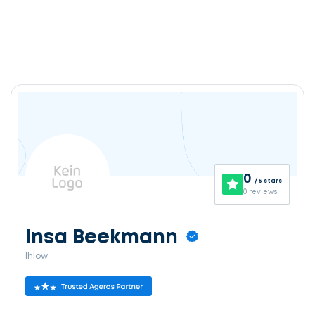
0
/ 5 stars
0 reviews
Insa Beekmann
Ihlow