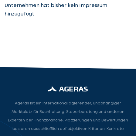
Unternehmen hat bisher kein Impressum
hinzugefügt
Steuerberatung
Steuerberater
Rechtsanwalt
Nächster Schritt
Ageras ist ein international agierender, unabhängiger
Marktplatz für Buchhaltung, Steuerberatung und anderen
Experten der Finanzbranche. Platzierungen und Bewertungen
basieren ausschließlich auf objektiven Kriterien. Konkrete