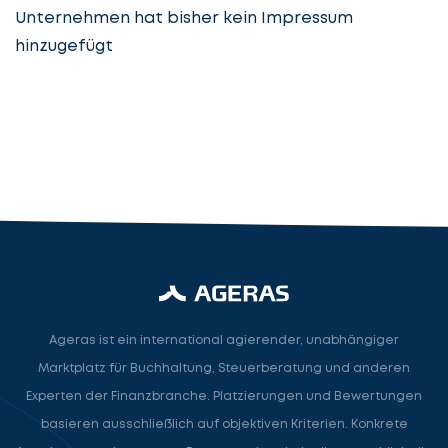
Unternehmen hat bisher kein Impressum
hinzugefügt
Steuerberatung
Steuerberater
Rechtsanwalt
Nächster Schritt
Ageras ist ein international agierender, unabhängiger
Marktplatz für Buchhaltung, Steuerberatung und anderen
Experten der Finanzbranche. Platzierungen und Bewertungen
basieren ausschließlich auf objektiven Kriterien. Konkrete