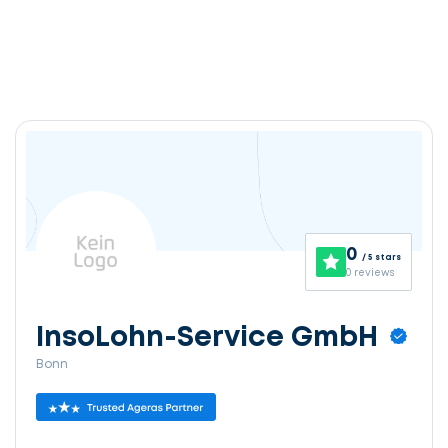
0
/ 5 stars
0 reviews
InsoLohn-Service GmbH
Bonn