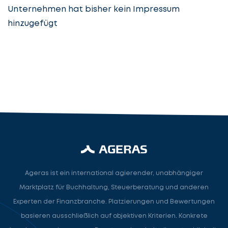
Unternehmen hat bisher kein Impressum
hinzugefügt
Steuerberatung
Steuerberater
Rechtsanwalt
Nächster Schritt
Ageras ist ein international agierender, unabhängiger
Marktplatz für Buchhaltung, Steuerberatung und anderen
Experten der Finanzbranche. Platzierungen und Bewertungen
basieren ausschließlich auf objektiven Kriterien. Konkrete