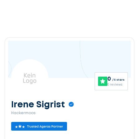
0
/ 5 stars
0 reviews
Irene Sigrist
Hackermoos