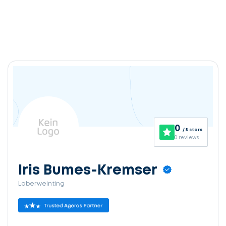
0
/ 5 stars
0 reviews
Iris Bumes-Kremser
Laberweinting