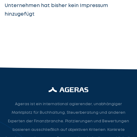
Unternehmen hat bisher kein Impressum
hinzugefügt
Steuerberatung
Steuerberater
Rechtsanwalt
Nächster Schritt
Ageras ist ein international agierender, unabhängiger
Marktplatz für Buchhaltung, Steuerberatung und anderen
Experten der Finanzbranche. Platzierungen und Bewertungen
basieren ausschließlich auf objektiven Kriterien. Konkrete