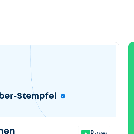
ber-Stempfel
nen
0
/ 5 stars