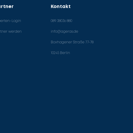
rtner
Kontakt
perten-Login
089 38036 880
rtner werden
info@ageras.de
Boxhagener Straße 77-78
10245 Berlin