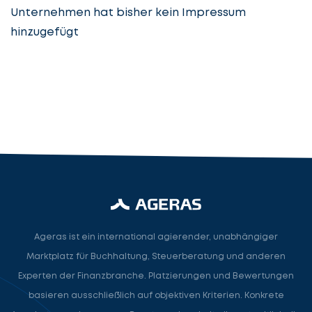
Unternehmen hat bisher kein Impressum
hinzugefügt
Steuerberatung
Steuerberater
Rechtsanwalt
Nächster Schritt
Ageras ist ein international agierender, unabhängiger
Marktplatz für Buchhaltung, Steuerberatung und anderen
Experten der Finanzbranche. Platzierungen und Bewertungen
basieren ausschließlich auf objektiven Kriterien. Konkrete