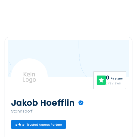
0
/ 5 stars
0 reviews
Jakob Hoefflin
Stahnsdorf