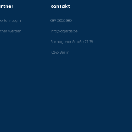
rtner
Kontakt
perten-Login
089 38036 880
rtner werden
info@ageras.de
Boxhagener Straße 77-78
10245 Berlin