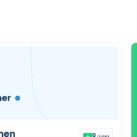
ner
nen
0
/ 5 stars