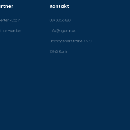
rtner
Kontakt
perten-Login
089 38036 880
rtner werden
info@ageras.de
Boxhagener Straße 77-78
10245 Berlin