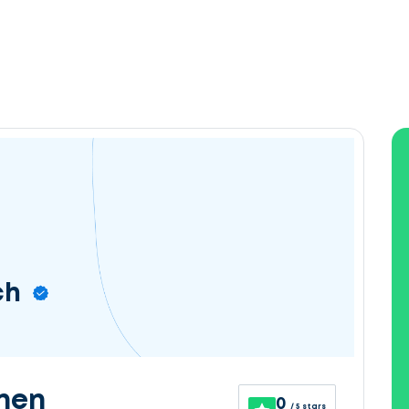
ch
nen
0
/ 5 stars