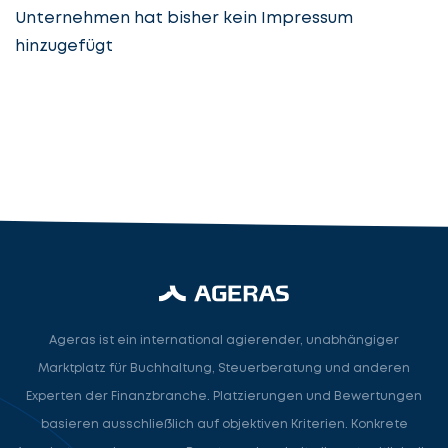
Unternehmen hat bisher kein Impressum
hinzugefügt
Steuerberatung
Steuerberater
Rechtsanwalt
Nächster Schritt
Ageras ist ein international agierender, unabhängiger
Marktplatz für Buchhaltung, Steuerberatung und anderen
Experten der Finanzbranche. Platzierungen und Bewertungen
basieren ausschließlich auf objektiven Kriterien. Konkrete