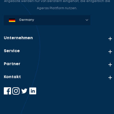
Angebote werden nur von Beratern eingeholt, die entgeltlich die
Ageras Plattform nutzen.
Denmark
Sweden
Norway
Netherlands
Germany
USA
Unternehmen
Service
Partner
Kontakt