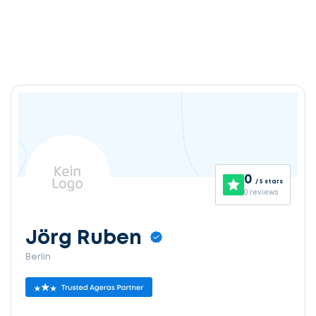
0
/ 5 stars
0 reviews
Jörg Ruben
Berlin