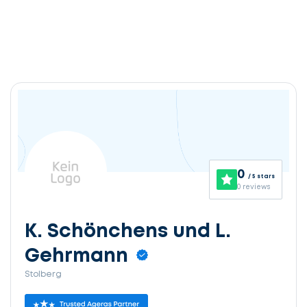
0
/ 5 stars
0 reviews
K. Schönchens und L.
Gehrmann
Stolberg