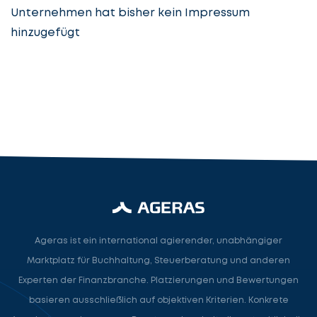
Unternehmen hat bisher kein Impressum
hinzugefügt
Steuerberatung
Steuerberater
Rechtsanwalt
Nächster Schritt
Ageras ist ein international agierender, unabhängiger
Marktplatz für Buchhaltung, Steuerberatung und anderen
Experten der Finanzbranche. Platzierungen und Bewertungen
basieren ausschließlich auf objektiven Kriterien. Konkrete