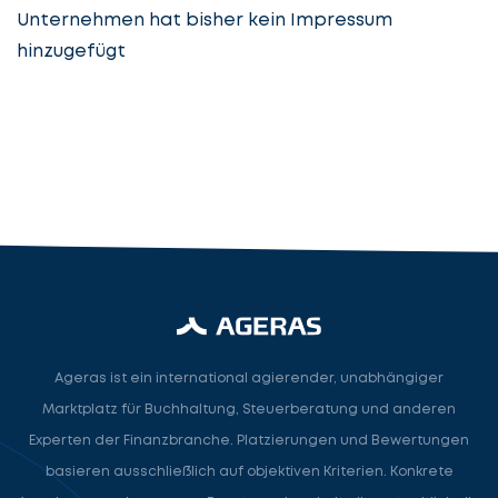
Unternehmen hat bisher kein Impressum
hinzugefügt
Steuerberatung
Steuerberater
Rechtsanwalt
Nächster Schritt
Ageras ist ein international agierender, unabhängiger
Marktplatz für Buchhaltung, Steuerberatung und anderen
Experten der Finanzbranche. Platzierungen und Bewertungen
basieren ausschließlich auf objektiven Kriterien. Konkrete