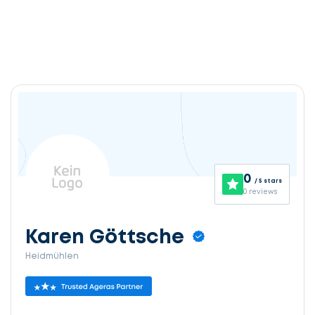
0
/ 5 stars
0 reviews
Karen Göttsche
Heidmühlen