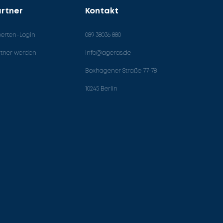
rtner
Kontakt
perten-Login
089 38036 880
rtner werden
info@ageras.de
Boxhagener Straße 77-78
10245 Berlin