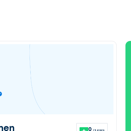
nen
0
/ 5 stars